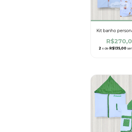
Kit banho person
R$270,
2
x de
R$135,00
se