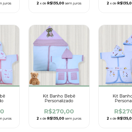
m juros
2
x de
R$135,00
sem juros
2
x de
R$135,
ebê
Kit Banho Bebê
Kit Banh
do
Personalizado
Persona
00
R$270,00
R$27
m juros
2
x de
R$135,00
sem juros
2
x de
R$135,