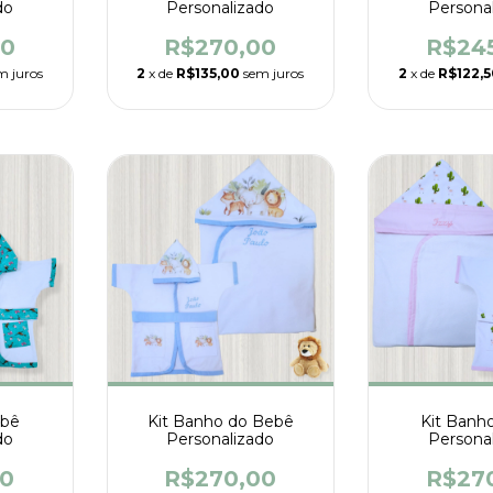
do
Personalizado
Persona
00
R$270,00
R$24
m juros
2
x de
R$135,00
sem juros
2
x de
R$122,
ebê
Kit Banho do Bebê
Kit Banh
do
Personalizado
Persona
00
R$270,00
R$27