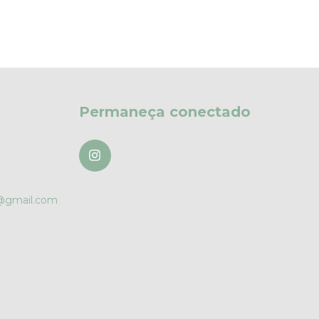
Permaneça conectado
r@gmail.com