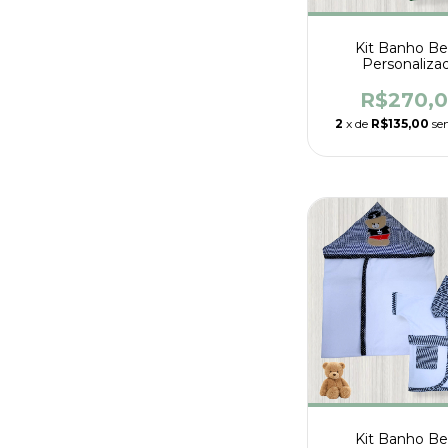
Kit Banho B
Personaliza
R$270,
2
x de
R$135,00
se
Kit Banho B