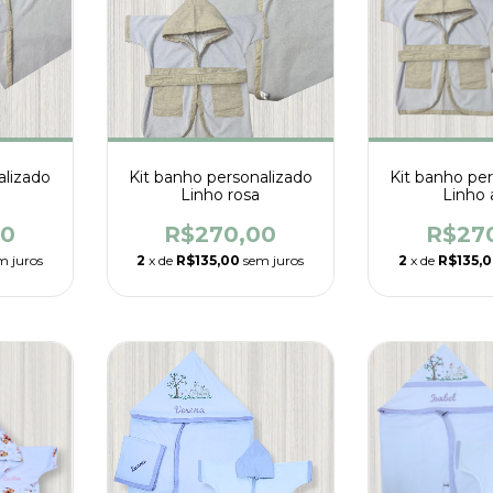
alizado
Kit banho personalizado
Kit banho pe
Linho rosa
Linho 
00
R$270,00
R$27
m juros
2
x de
R$135,00
sem juros
2
x de
R$135,