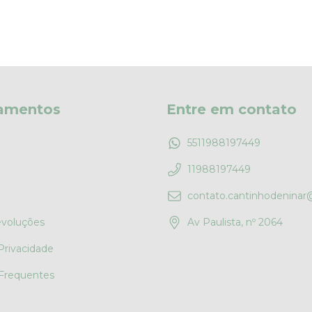
amentos
Entre em contato
5511988197449
11988197449
contato.cantinhodenina
evoluções
Av Paulista, nº 2064
 Privacidade
Frequentes