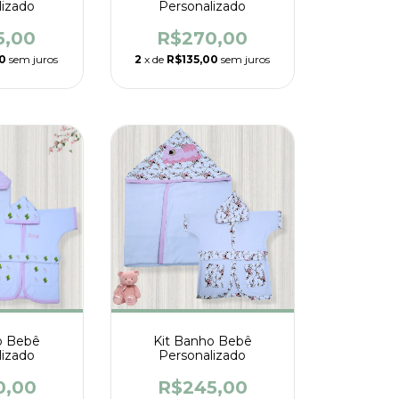
lizado
Personalizado
5,00
R$270,00
50
sem juros
2
x de
R$135,00
sem juros
o Bebê
Kit Banho Bebê
lizado
Personalizado
0,00
R$245,00