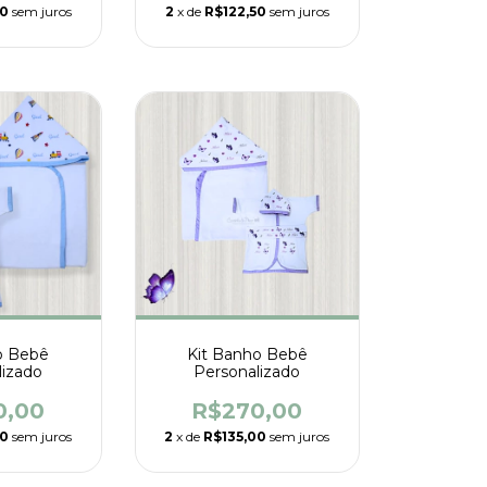
00
sem juros
2
x de
R$122,50
sem juros
o Bebê
Kit Banho Bebê
lizado
Personalizado
0,00
R$270,00
00
sem juros
2
x de
R$135,00
sem juros