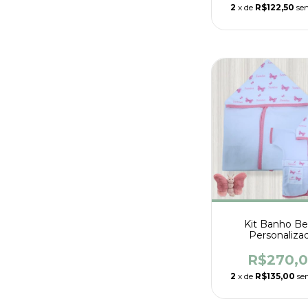
2
x de
R$122,50
se
Kit Banho B
Personaliza
R$270,
2
x de
R$135,00
se