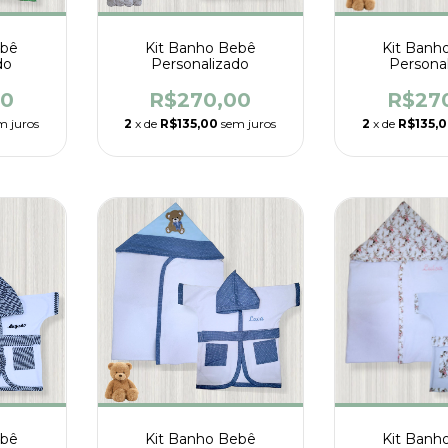
ebê
Kit Banho Bebê
Kit Banh
do
Personalizado
Persona
00
R$270,00
R$27
m juros
2
x de
R$135,00
sem juros
2
x de
R$135,
ebê
Kit Banho Bebê
Kit Banh