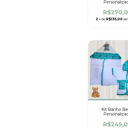
Personaliza
R$270,
2
x de
R$135,00
se
Kit Banho B
Personaliza
R$245,