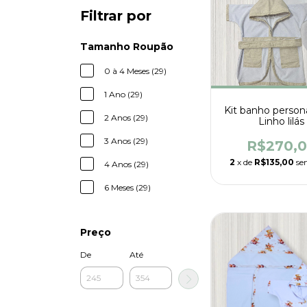
Filtrar por
Tamanho Roupão
0 à 4 Meses (29)
1 Ano (29)
Kit banho person
2 Anos (29)
Linho lilás
3 Anos (29)
R$270,
2
x de
R$135,00
se
4 Anos (29)
6 Meses (29)
Preço
De
Até