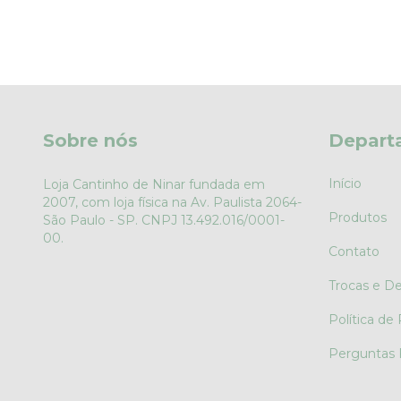
Sobre nós
Depart
Início
Loja Cantinho de Ninar fundada em
2007, com loja física na Av. Paulista 2064-
Produtos
São Paulo - SP. CNPJ 13.492.016/0001-
00.
Contato
Trocas e D
Política de
Perguntas 