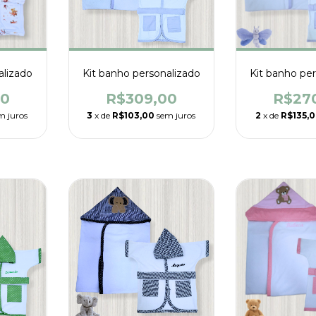
alizado
Kit banho personalizado
Kit banho pe
00
R$309,00
R$27
m juros
3
x de
R$103,00
sem juros
2
x de
R$135,