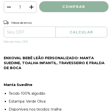
ALTERAR CEP
Entregas para o CEP:
Meios de envio
CALCULAR
Não sei meu CEP
ENXOVAL BEBÊ LEÃO PERSONALIZADO: MANTA
SUEDINE, TOALHA INFANTIL, TRAVESSEIRO E FRALDA
DE BOCA
Manta Suedine
Tecido 100% algodão
Estampa: Verde Oliva
Disponíveis nos tecidos: malha