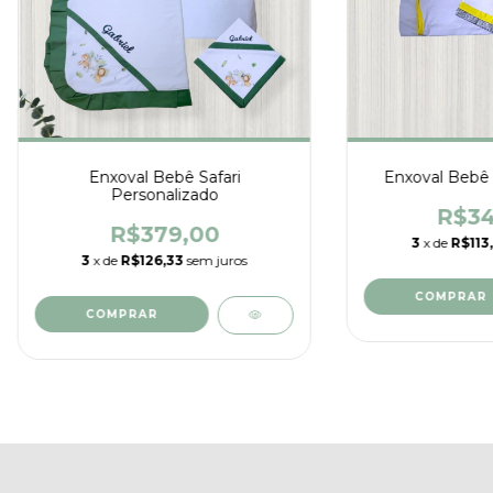
Enxoval Bebê Safari
Enxoval Bebê 
Personalizado
R$34
R$379,00
3
x de
R$113
3
x de
R$126,33
sem juros