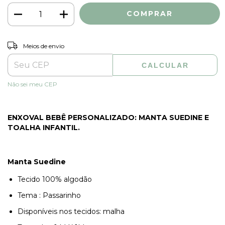
ALTERAR CEP
Entregas para o CEP:
Meios de envio
CALCULAR
Não sei meu CEP
ENXOVAL BEBÊ PERSONALIZADO: MANTA SUEDINE E
TOALHA INFANTIL.
Manta Suedine
Tecido 100% algodão
Tema : Passarinho
Disponíveis nos tecidos: malha