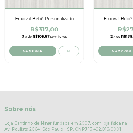
Enxoval Bebê Personalizado
Enxoval Bebê 
R$317,00
R$27
3
x de
R$105,67
sem juros
2
x de
R$139
Sobre nós
Loja Cantinho de Ninar fundada em 2007, com loja física na
Av. Paulista 2064- São Paulo - SP. CNPJ 13.492.016/0001-