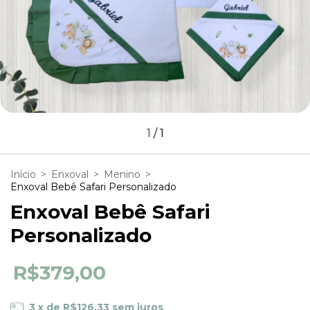
1
/
1
Início
>
Enxoval
>
Menino
>
Enxoval Bebê Safari Personalizado
Enxoval Bebê Safari
Personalizado
R$379,00
3
x de
R$126,33
sem juros