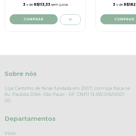
3
x de
R$113,33
sem juros
3
x de
R$182
COMPRAR
Sobre nós
Loja Cantinho de Ninar fundada em 2007, com loja física na
Av. Paulista 2064- São Paulo - SP. CNPJ 13.492.016/0001-
00.
Departamentos
Início