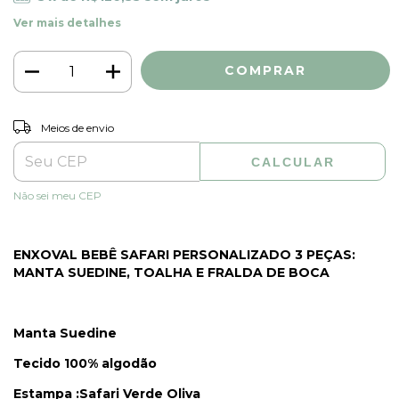
Ver mais detalhes
ALTERAR CEP
Entregas para o CEP:
Meios de envio
CALCULAR
Não sei meu CEP
ENXOVAL BEBÊ SAFARI PERSONALIZADO 3 PEÇAS:
MANTA SUEDINE, TOALHA E FRALDA DE BOCA
Manta Suedine
Tecido 100% algodão
Estampa :Safari Verde Oliva