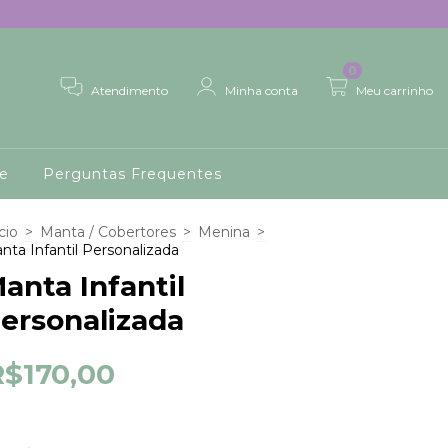
0
Atendimento
Minha conta
Meu carrinho
de
Perguntas Frequentes
cio
>
Manta / Cobertores
>
Menina
>
nta Infantil Personalizada
anta Infantil
ersonalizada
R$170,00