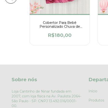
 Bebê
Cobertor Para Bebê
 Ursa
Personalizado Chuva de
Bênçãos
00
R$180,00
Sobre nós
Depart
Início
Loja Cantinho de Ninar fundada em
2007, com loja física na Av. Paulista 2064-
Produtos
São Paulo - SP. CNPJ 13.492.016/0001-
00.