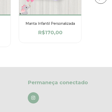
Manta Infantil Personalizada
Cobe
Perso
R$170,00
R
Permaneça conectado