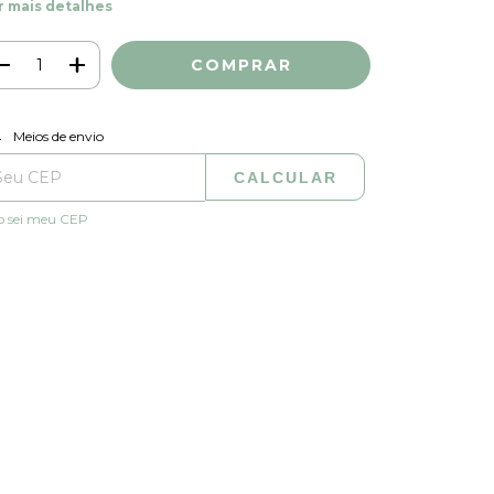
r mais detalhes
ALTERAR CEP
regas para o CEP:
Meios de envio
CALCULAR
o sei meu CEP