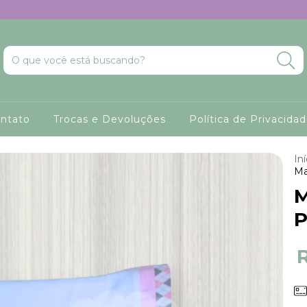
ntato
Trocas e Devoluções
Política de Privacida
Iní
Ma
M
P