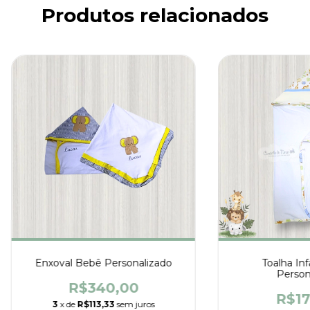
Produtos relacionados
Enxoval Bebê Personalizado
Toalha Infa
Person
R$340,00
R$17
3
x de
R$113,33
sem juros