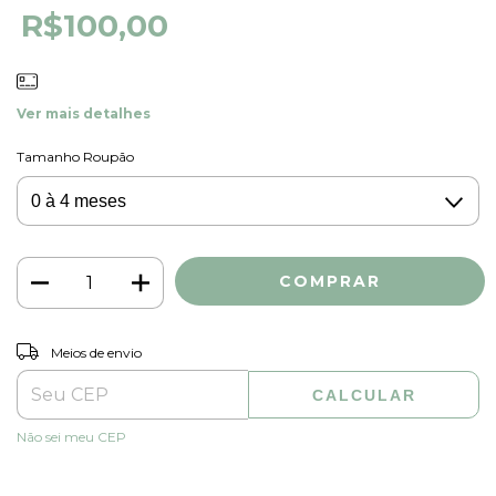
R$100,00
Ver mais detalhes
Tamanho Roupão
ALTERAR CEP
Entregas para o CEP:
Meios de envio
CALCULAR
Não sei meu CEP