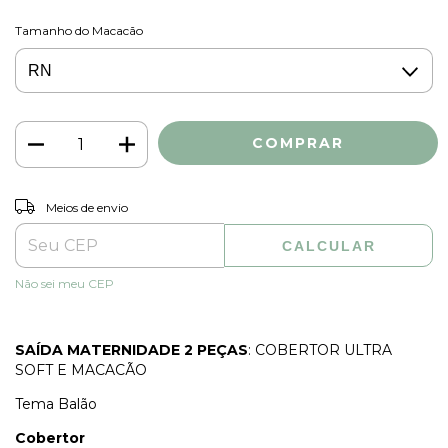
Tamanho do Macacão
ALTERAR CEP
Entregas para o CEP:
Meios de envio
CALCULAR
Não sei meu CEP
SAÍDA MATERNIDADE 2 PEÇAS
: COBERTOR ULTRA
SOFT E MACACÃO
Tema Balão
Cobertor