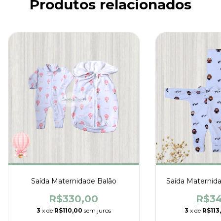
Produtos relacionados
Saída Maternidade Balão
Saída Maternida
R$330,00
R$34
3
x de
R$110,00
sem juros
3
x de
R$113