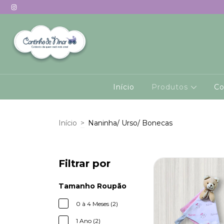
Início
Produtos
Co
Início
>
Naninha/ Urso/ Bonecas
Filtrar por
Tamanho Roupão
0 à 4 Meses (2)
1 Ano (2)