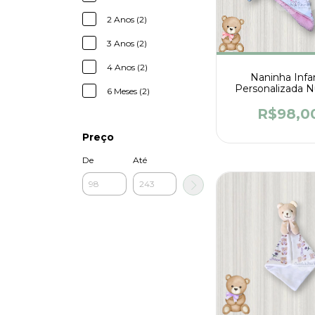
2 Anos (2)
3 Anos (2)
4 Anos (2)
Naninha Infan
Personalizada 
6 Meses (2)
Feliz
R$98,0
Preço
De
Até