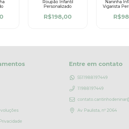
lha
Roupão Infantil
Naninha Inf
do
Personalizado
Vigarista Pe
0
R$198,00
R$98
amentos
Entre em contato
5511988197449
11988197449
contato.cantinhodenina
evoluções
Av Paulista, nº 2064
 Privacidade